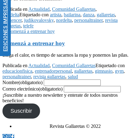
EDICIONES IMPRESAS
Publicada en
Actualidad
,
Comunidad Gallaretas
,
Nordelta
Etiquetado con
artista
,
bailarina
,
danza
,
gallaretas
,
influencer
,
judikovalovsky
,
nordelta
,
personaltrainer
,
revista
gallaretas
,
telefe
Comenzá a entrenar hoy
Llega el calor, es tiempo de sacarnos la ropa y ponernos las pilas.
Publicada en
Actualidad
,
Comunidad Gallaretas
Etiquetado con
educacionfisica
,
entrenadorpersonal
,
gallaretas
,
gimnasio
,
gym
,
personaltrainer
,
revista gallaretas
,
salud
Nombre
(obligatorio)
Correo electrónico
(obligatorio)
¡Suscribite a nuestro newsletter y enterate de todos nuestros
beneficios!
Suscribir
Revista Gallaretas © 2022