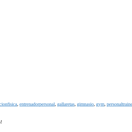
ionfisica
,
entrenadorpersonal
,
gallaretas
,
gimnasio
,
gym
,
personaltraine
s!