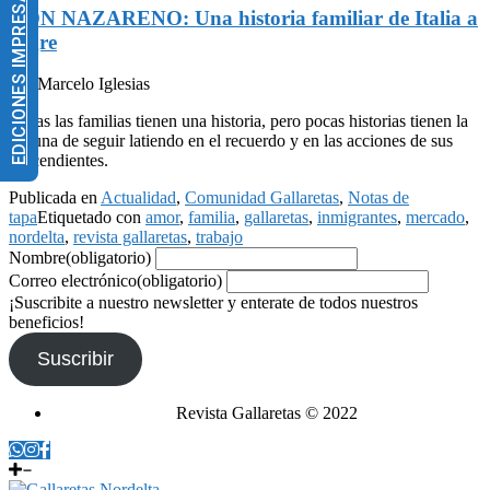
EDICIONES IMPRESAS
DON NAZARENO: Una historia familiar de Italia a
Tigre
Por Marcelo Iglesias
Todas las familias tienen una historia, pero pocas historias tienen la
fortuna de seguir latiendo en el recuerdo y en las acciones de sus
descendientes.
Publicada en
Actualidad
,
Comunidad Gallaretas
,
Notas de
tapa
Etiquetado con
amor
,
familia
,
gallaretas
,
inmigrantes
,
mercado
,
nordelta
,
revista gallaretas
,
trabajo
Nombre
(obligatorio)
Correo electrónico
(obligatorio)
¡Suscribite a nuestro newsletter y enterate de todos nuestros
beneficios!
Suscribir
Revista Gallaretas © 2022