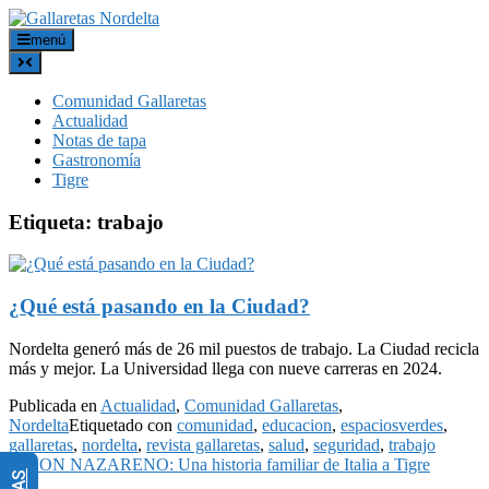
menú
Comunidad Gallaretas
Actualidad
Notas de tapa
Gastronomía
Tigre
Etiqueta:
trabajo
¿Qué está pasando en la Ciudad?
Nordelta generó más de 26 mil puestos de trabajo. La Ciudad recicla
más y mejor. La Universidad llega con nueve carreras en 2024.
Publicada en
Actualidad
,
Comunidad Gallaretas
,
Nordelta
Etiquetado con
comunidad
,
educacion
,
espaciosverdes
,
gallaretas
,
nordelta
,
revista gallaretas
,
salud
,
seguridad
,
trabajo