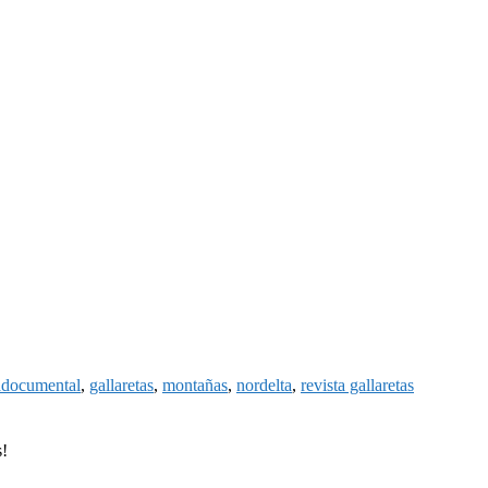
iadocumental
,
gallaretas
,
montañas
,
nordelta
,
revista gallaretas
s!