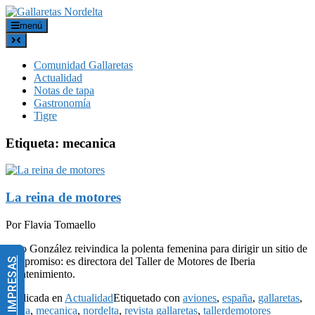
menú
Comunidad Gallaretas
Actualidad
Notas de tapa
Gastronomía
Tigre
Etiqueta:
mecanica
La reina de motores
Por Flavia Tomaello
Eylo González reivindica la polenta femenina para dirigir un sitio de
compromiso: es directora del Taller de Motores de Iberia
Mantenimiento.
Publicada en
Actualidad
Etiquetado con
aviones
,
españa
,
gallaretas
,
iberia
,
mecanica
,
nordelta
,
revista gallaretas
,
tallerdemotores