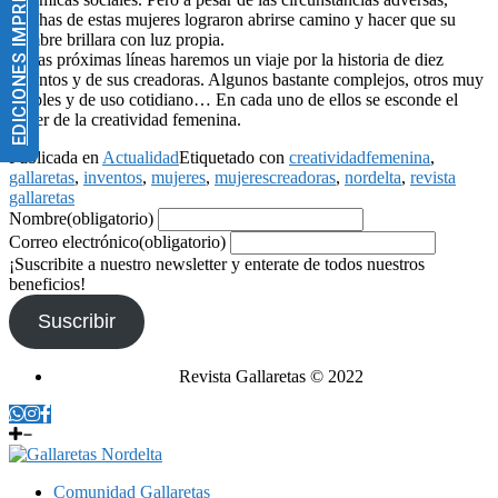
EDICIONES IMPRESAS
muchas de estas mujeres lograron abrirse camino y hacer que su
nombre brillara con luz propia.
En las próximas líneas haremos un viaje por la historia de diez
inventos y de sus creadoras. Algunos bastante complejos, otros muy
simples y de uso cotidiano… En cada uno de ellos se esconde el
poder de la creatividad femenina.
Publicada en
Actualidad
Etiquetado con
creatividadfemenina
,
gallaretas
,
inventos
,
mujeres
,
mujerescreadoras
,
nordelta
,
revista
gallaretas
Nombre
(obligatorio)
Correo electrónico
(obligatorio)
¡Suscribite a nuestro newsletter y enterate de todos nuestros
beneficios!
Suscribir
Revista Gallaretas © 2022
Comunidad Gallaretas