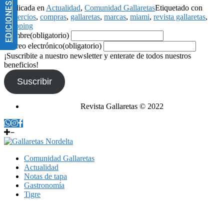
EDICIONES IMPRESAS
Publicada en
Actualidad
,
Comunidad Gallaretas
Etiquetado con
comercios
,
compras
,
gallaretas
,
marcas
,
miami
,
revista gallaretas
,
shopping
Nombre
(obligatorio)
Correo electrónico
(obligatorio)
¡Suscribite a nuestro newsletter y enterate de todos nuestros
beneficios!
Suscribir
Revista Gallaretas © 2022
Comunidad Gallaretas
Actualidad
Notas de tapa
Gastronomía
Tigre