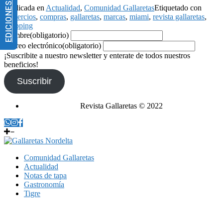
EDICIONES IMPRESAS
Publicada en
Actualidad
,
Comunidad Gallaretas
Etiquetado con
comercios
,
compras
,
gallaretas
,
marcas
,
miami
,
revista gallaretas
,
shopping
Nombre
(obligatorio)
Correo electrónico
(obligatorio)
¡Suscribite a nuestro newsletter y enterate de todos nuestros
beneficios!
Suscribir
Revista Gallaretas © 2022
Comunidad Gallaretas
Actualidad
Notas de tapa
Gastronomía
Tigre