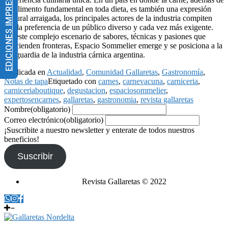
EDICIONES IMPRESAS
un alimento fundamental en toda dieta, es también una expresión
cultural arraigada, los principales actores de la industria compiten
por la preferencia de un público diverso y cada vez más exigente.
En este complejo escenario de sabores, técnicas y pasiones que
trascienden fronteras, Espacio Sommelier emerge y se posiciona a la
vanguardia de la industria cárnica argentina.
Publicada en
Actualidad
,
Comunidad Gallaretas
,
Gastronomía
,
Notas de tapa
Etiquetado con
carnes
,
carnevacuna
,
carniceria
,
carniceriaboutique
,
degustacion
,
espaciosommelier
,
expertosencarnes
,
gallaretas
,
gastronomia
,
revista gallaretas
Nombre
(obligatorio)
Correo electrónico
(obligatorio)
¡Suscribite a nuestro newsletter y enterate de todos nuestros
beneficios!
Suscribir
Revista Gallaretas © 2022