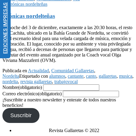
EDICIONES IMPRESAS
Crónicas nordelteñas
La noche del 3 de diciembre, exactamente a las 20:30 horas, el resto
bar Cachita, ubicado en la Bahía Grande de Nordelta, se convirtió
en el escenario ideal para una velada cargada de música, emoción y
celebración. El lugar, conocido por su ambiente y vista privilegiada
al agua, recibió a decenas de personas que llegaron para participar y
disfrutar del evento anual organizado por la Coach vocal Olga
Viviana Mazzaferri (OVM).
Publicada en
Actualidad
,
Comunidad Gallaretas
,
Nordelta
Etiquetado con
alumnos
,
cantante
,
canto
,
gallaretas
,
musica
,
nordelta
,
revista gallaretas
,
trabajovocal
Nombre
(obligatorio)
Correo electrónico
(obligatorio)
¡Suscribite a nuestro newsletter y enterate de todos nuestros
beneficios!
Suscribir
Revista Gallaretas © 2022