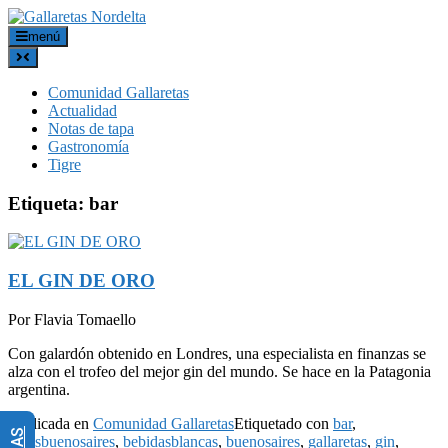
menú
Comunidad Gallaretas
Actualidad
Notas de tapa
Gastronomía
Tigre
Etiqueta:
bar
EL GIN DE ORO
Por Flavia Tomaello
Con galardón obtenido en Londres, una especialista en finanzas se
alza con el trofeo del mejor gin del mundo. Se hace en la Patagonia
argentina.
Publicada en
Comunidad Gallaretas
Etiquetado con
bar
,
baresbuenosaires
,
bebidasblancas
,
buenosaires
,
gallaretas
,
gin
,