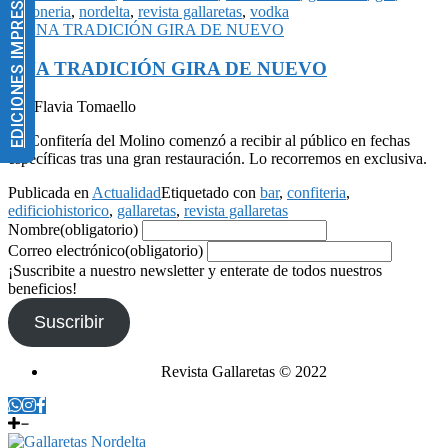
EDICIONES IMPRESAS
gintoneria
,
nordelta
,
revista gallaretas
,
vodka
UNA TRADICIÓN GIRA DE NUEVO
Por Flavia Tomaello
La Confitería del Molino comenzó a recibir al público en fechas
específicas tras una gran restauración. Lo recorremos en exclusiva.
Publicada en
Actualidad
Etiquetado con
bar
,
confiteria
,
edificiohistorico
,
gallaretas
,
revista gallaretas
Nombre
(obligatorio)
Correo electrónico
(obligatorio)
¡Suscribite a nuestro newsletter y enterate de todos nuestros
beneficios!
Suscribir
Revista Gallaretas © 2022