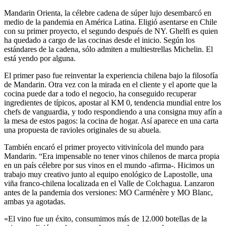
Mandarin Orienta, la célebre cadena de súper lujo desembarcó en
medio de la pandemia en América Latina. Eligió asentarse en Chile
con su primer proyecto, el segundo después de NY. Ghelfi es quien
ha quedado a cargo de las cocinas desde el inicio. Según los
estándares de la cadena, sólo admiten a multiestrellas Michelin. El
está yendo por alguna.
El primer paso fue reinventar la experiencia chilena bajo la filosofía
de Mandarin. Otra vez con la mirada en el cliente y el aporte que la
cocina puede dar a todo el negocio, ha conseguido recuperar
ingredientes de típicos, apostar al KM 0, tendencia mundial entre los
chefs de vanguardia, y todo respondiendo a una consigna muy afín a
la mesa de estos pagos: la cocina de hogar. Así aparece en una carta
una propuesta de ravioles originales de su abuela.
También encaró el primer proyecto vitivinícola del mundo para
Mandarin. “Era impensable no tener vinos chilenos de marca propia
en un país célebre por sus vinos en el mundo -afirma-. Hicimos un
trabajo muy creativo junto al equipo enológico de Lapostolle, una
viña franco-chilena localizada en el Valle de Colchagua. Lanzaron
antes de la pandemia dos versiones: MO Carménère y MO Blanc,
ambas ya agotadas.
«El vino fue un éxito, consumimos más de 12.000 botellas de la