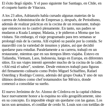
El éxito llegó rápido. Y el paso siguiente fue Santiago, en Chile, en
el coqueto barrio de Vitacura.
A los 23 años, Adrianzén había cursado algunas materias de la
carrera de Administración de Empresas y, después, de Periodismo,
además de realizar prácticas en la cocina de un restaurante, trabajo
que entonces no lo cautivó plenamente. En tanto, sus padres se
mudaron a Kuala Lumpur, Malasia, y le pidieron a Moma que los
visitara. Sin embargo, el viaje programado para tres semanas se
prolongó más de la cuenta. Allí explotó su pasión por la comida. Se
maravilló con la variedad de insumos y platos, así que decidió
quedarse para estudiar. Paralelamente a su carrera, trabajó en un
restaurante, mientras que en sus tiempos libres viajaba. Estuvo en
Tailandia, Vietnam, Laos, Indonesia, luego en Europa, en diferentes
sitios. En sus viajes intentó aprender mucho de la cocina de la calle.
«Ahí está el sabor”, sostiene. Desde entonces trabajó para figuras
del firmamento culinario como Pedro Miguel Schiaffino, Rafael
Osterling y Rodrigo Conroy, además del grupo Osaka.Y uno de sus
últimos destinos como chef trotamundos fue México, donde
comenzó a consolidar su sueño.
El nuevo Jerónimo de Av. Alonso de Córdova en la capital chilena
hace nuevamente honor a la esquina no sólo geográficamente, sino
en su concepto. Es imposible elegir sin quedarse con las ganas. Los
tacos son genuinos, el costillar de cerdo St. Louis son con tortillas de