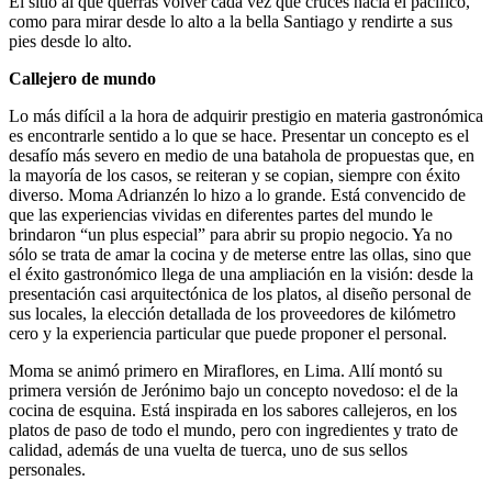
El sitio al que querrás volver cada vez que cruces hacia el pacífico,
como para mirar desde lo alto a la bella Santiago y rendirte a sus
pies desde lo alto.
Callejero de mundo
Lo más difícil a la hora de adquirir prestigio en materia gastronómica
es encontrarle sentido a lo que se hace. Presentar un concepto es el
desafío más severo en medio de una batahola de propuestas que, en
la mayoría de los casos, se reiteran y se copian, siempre con éxito
diverso. Moma Adrianzén lo hizo a lo grande. Está convencido de
que las experiencias vividas en diferentes partes del mundo le
brindaron “un plus especial” para abrir su propio negocio. Ya no
sólo se trata de amar la cocina y de meterse entre las ollas, sino que
el éxito gastronómico llega de una ampliación en la visión: desde la
presentación casi arquitectónica de los platos, al diseño personal de
sus locales, la elección detallada de los proveedores de kilómetro
cero y la experiencia particular que puede proponer el personal.
Moma se animó primero en Miraflores, en Lima. Allí montó su
primera versión de Jerónimo bajo un concepto novedoso: el de la
cocina de esquina. Está inspirada en los sabores callejeros, en los
platos de paso de todo el mundo, pero con ingredientes y trato de
calidad, además de una vuelta de tuerca, uno de sus sellos
personales.