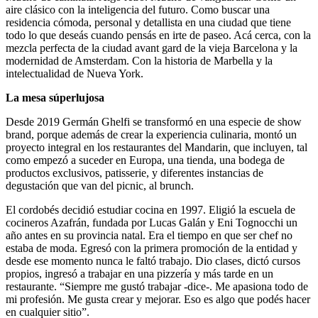
aire clásico con la inteligencia del futuro. Como buscar una
residencia cómoda, personal y detallista en una ciudad que tiene
todo lo que deseás cuando pensás en irte de paseo. Acá cerca, con la
mezcla perfecta de la ciudad avant gard de la vieja Barcelona y la
modernidad de Amsterdam. Con la historia de Marbella y la
intelectualidad de Nueva York.
La mesa súperlujosa
Desde 2019 Germán Ghelfi se transformó en una especie de show
brand, porque además de crear la experiencia culinaria, montó un
proyecto integral en los restaurantes del Mandarin, que incluyen, tal
como empezó a suceder en Europa, una tienda, una bodega de
productos exclusivos, patisserie, y diferentes instancias de
degustación que van del picnic, al brunch.
El cordobés decidió estudiar cocina en 1997. Eligió la escuela de
cocineros Azafrán, fundada por Lucas Galán y Eni Tognocchi un
año antes en su provincia natal. Era el tiempo en que ser chef no
estaba de moda. Egresó con la primera promoción de la entidad y
desde ese momento nunca le faltó trabajo. Dio clases, dictó cursos
propios, ingresó a trabajar en una pizzería y más tarde en un
restaurante. “Siempre me gustó trabajar -dice-. Me apasiona todo de
mi profesión. Me gusta crear y mejorar. Eso es algo que podés hacer
en cualquier sitio”.