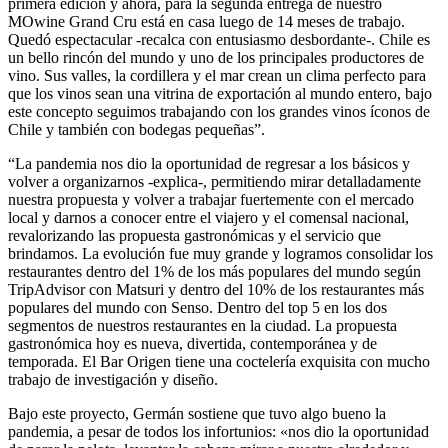
primera edición y ahora, para la segunda entrega de nuestro
MOwine Grand Cru está en casa luego de 14 meses de trabajo.
Quedó espectacular -recalca con entusiasmo desbordante-. Chile es
un bello rincón del mundo y uno de los principales productores de
vino. Sus valles, la cordillera y el mar crean un clima perfecto para
que los vinos sean una vitrina de exportación al mundo entero, bajo
este concepto seguimos trabajando con los grandes vinos íconos de
Chile y también con bodegas pequeñas”.
“La pandemia nos dio la oportunidad de regresar a los básicos y
volver a organizarnos -explica-, permitiendo mirar detalladamente
nuestra propuesta y volver a trabajar fuertemente con el mercado
local y darnos a conocer entre el viajero y el comensal nacional,
revalorizando las propuesta gastronómicas y el servicio que
brindamos. La evolución fue muy grande y logramos consolidar los
restaurantes dentro del 1% de los más populares del mundo según
TripAdvisor con Matsuri y dentro del 10% de los restaurantes más
populares del mundo con Senso. Dentro del top 5 en los dos
segmentos de nuestros restaurantes en la ciudad. La propuesta
gastronómica hoy es nueva, divertida, contemporánea y de
temporada. El Bar Origen tiene una coctelería exquisita con mucho
trabajo de investigación y diseño.
Bajo este proyecto, Germán sostiene que tuvo algo bueno la
pandemia, a pesar de todos los infortunios: «nos dio la oportunidad