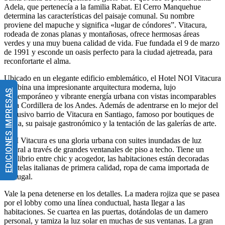
Adela, que pertenecía a la familia Rabat. El Cerro Manquehue
determina las características del paisaje comunal. Su nombre
proviene del mapuche y significa «lugar de cóndores”. Vitacura,
rodeada de zonas planas y montañosas, ofrece hermosas áreas
verdes y una muy buena calidad de vida. Fue fundada el 9 de marzo
de 1991 y esconde un oasis perfecto para la ciudad ajetreada, para
reconfortarte el alma.
Ubicado en un elegante edificio emblemático, el Hotel NOI Vitacura
combina una impresionante arquitectura moderna, lujo
EDICIONES IMPRESAS
contemporáneo y vibrante energía urbana con vistas incomparables
de la Cordillera de los Andes. Además de adentrarse en lo mejor del
exclusivo barrio de Vitacura en Santiago, famoso por boutiques de
moda, su paisaje gastronómico y la tentación de las galerías de arte.
NOI Vitacura es una gloria urbana con suites inundadas de luz
natural a través de grandes ventanales de piso a techo. Tiene un
equilibrio entre chic y acogedor, las habitaciones están decoradas
con telas italianas de primera calidad, ropa de cama importada de
Portugal.
Vale la pena detenerse en los detalles. La madera rojiza que se pasea
por el lobby como una línea conductual, hasta llegar a las
habitaciones. Se cuartea en las puertas, dotándolas de un damero
personal, y tamiza la luz solar en muchas de sus ventanas. La gran