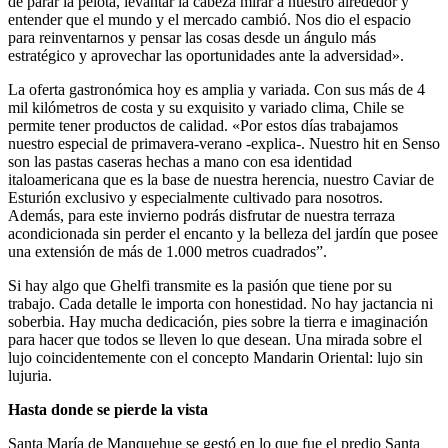
de parar la pelota, levantar la cabeza mirar a nuestro alrededor y
entender que el mundo y el mercado cambió. Nos dio el espacio
para reinventarnos y pensar las cosas desde un ángulo más
estratégico y aprovechar las oportunidades ante la adversidad».
La oferta gastronómica hoy es amplia y variada. Con sus más de 4
mil kilómetros de costa y su exquisito y variado clima, Chile se
permite tener productos de calidad. «Por estos días trabajamos
nuestro especial de primavera-verano -explica-. Nuestro hit en Senso
son las pastas caseras hechas a mano con esa identidad
italoamericana que es la base de nuestra herencia, nuestro Caviar de
Esturión exclusivo y especialmente cultivado para nosotros.
Además, para este invierno podrás disfrutar de nuestra terraza
acondicionada sin perder el encanto y la belleza del jardín que posee
una extensión de más de 1.000 metros cuadrados”.
Si hay algo que Ghelfi transmite es la pasión que tiene por su
trabajo. Cada detalle le importa con honestidad. No hay jactancia ni
soberbia. Hay mucha dedicación, pies sobre la tierra e imaginación
para hacer que todos se lleven lo que desean. Una mirada sobre el
lujo coincidentemente con el concepto Mandarin Oriental: lujo sin
lujuria.
Hasta donde se pierde la vista
Santa María de Manquehue se gestó en lo que fue el predio Santa