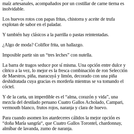
maíz artesanales, acompañados por un costillar de carne tierna es
inolvidable.
Los huevos rotos con papas fritas, chistorra y aceite de trufa
explotan de sabor en el paladar.
Y también hay clásicos a la parrilla o pastas reintentadas.
¿Algo de moda? Coliflor frita, un hallazgo.
Imposible partir sin un “tres leches” con nutella.
La barra de tragos seduce por sí misma. Una opción entre dulce y
cítrico a la vez, lo mejor es la fresca combinación de ron Selección
de Maestros, piña, maracuyá y limón, decorado con una piña
deshidratada cuya gracias es morderla mientras se va tomando el
cóctel.
Y de la carta, un imperdible es el “alma, corazón y vida”, una
mezcla del destilado peruano Cuatro Gallos Acholado, Campari,
vermouth blanco, frutos rojos, naranja y clara de huevo.
Para cuando asomen los atardeceres cálidos la mejor opción es
“doña María sangría“, que Cuatro Gallos Torontel, chardonnay,
almíbar de lavanda, zumo de naranja.