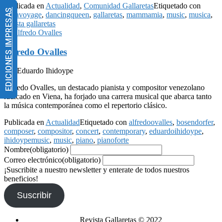
Publicada en
Actualidad
,
Comunidad Gallaretas
Etiquetado con
EDICIONES IMPRESAS
abbavoyage
,
dancingqueen
,
gallaretas
,
mammamia
,
music
,
musica
,
revista gallaretas
Alfredo Ovalles
Por Eduardo Ihidoype
Alfredo Ovalles, un destacado pianista y compositor venezolano
radicado en Viena, ha forjado una carrera musical que abarca tanto
la música contemporánea como el repertorio clásico.
Publicada en
Actualidad
Etiquetado con
alfredoovalles
,
bosendorfer
,
composer
,
compositor
,
concert
,
contemporary
,
eduardoihidoype
,
ihidoypemusic
,
music
,
piano
,
pianoforte
Nombre
(obligatorio)
Correo electrónico
(obligatorio)
¡Suscribite a nuestro newsletter y enterate de todos nuestros
beneficios!
Suscribir
Revista Gallaretas © 2022