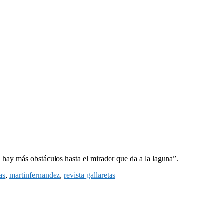
o hay más obstáculos hasta el mirador que da a la laguna”.
as
,
martinfernandez
,
revista gallaretas