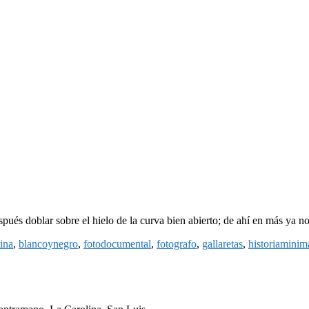
pués doblar sobre el hielo de la curva bien abierto; de ahí en más ya n
ina
,
blancoynegro
,
fotodocumental
,
fotografo
,
gallaretas
,
historiaminim