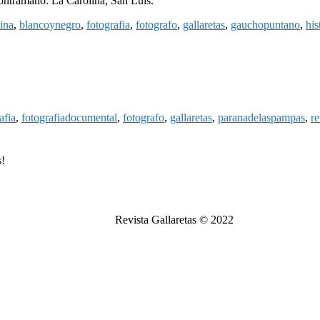
contramano. La Carolina, San Luis.
ina
,
blancoynegro
,
fotografia
,
fotografo
,
gallaretas
,
gauchopuntano
,
his
afia
,
fotografiadocumental
,
fotografo
,
gallaretas
,
paranadelaspampas
,
re
s!
Revista Gallaretas © 2022