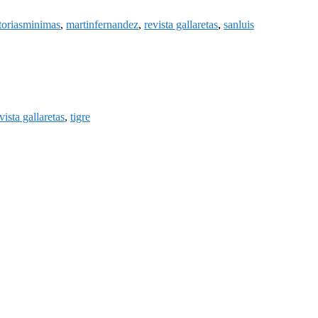
toriasminimas
,
martinfernandez
,
revista gallaretas
,
sanluis
vista gallaretas
,
tigre