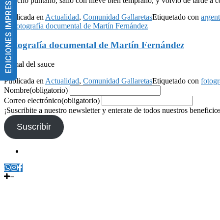
EDICIONES IMPRESAS
Gaucho puntano, salió con nieve bien temprano, y volvió de tarde a 
Publicada en
Actualidad
,
Comunidad Gallaretas
Etiquetado con
argent
Fotografía documental de Martín Fernández
El mal del sauce
Publicada en
Actualidad
,
Comunidad Gallaretas
Etiquetado con
fotogr
Nombre
(obligatorio)
Correo electrónico
(obligatorio)
¡Suscribite a nuestro newsletter y enterate de todos nuestros beneficio
Suscribir