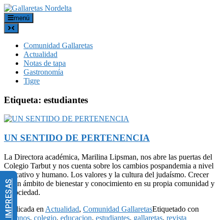
menú
Comunidad Gallaretas
Actualidad
Notas de tapa
Gastronomía
Tigre
Etiqueta:
estudiantes
UN SENTIDO DE PERTENENCIA
La Directora académica, Marilina Lipsman, nos abre las puertas del
Colegio Tarbut y nos cuenta sobre los cambios pospandemia a nivel
educativo y humano. Los valores y la cultura del judaísmo. Crecer
en un ámbito de bienestar y conocimiento en su propia comunidad y
la sociedad.
Publicada en
Actualidad
,
Comunidad Gallaretas
Etiquetado con
alumnos
,
colegio
,
educacion
,
estudiantes
,
gallaretas
,
revista