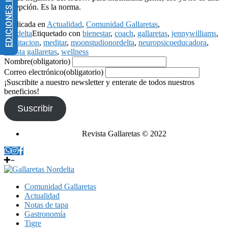
EDICIONES IMPRESAS
excepción. Es la norma.
Publicada en
Actualidad
,
Comunidad Gallaretas
,
Nordelta
Etiquetado con
bienestar
,
coach
,
gallaretas
,
jennywilliams
,
meditacion
,
meditar
,
moonstudionordelta
,
neuropsicoeducadora
,
revista gallaretas
,
wellness
Nombre
(obligatorio)
Correo electrónico
(obligatorio)
¡Suscribite a nuestro newsletter y enterate de todos nuestros
beneficios!
Suscribir
Revista Gallaretas © 2022
Comunidad Gallaretas
Actualidad
Notas de tapa
Gastronomía
Tigre