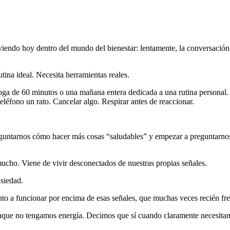
iendo hoy dentro del mundo del bienestar: lentamente, la conversación 
tina ideal. Necesita herramientas reales.
oga de 60 minutos o una mañana entera dedicada a una rutina personal
léfono un rato. Cancelar algo. Respirar antes de reaccionar.
preguntarnos cómo hacer más cosas “saludables” y empezar a preguntarno
ucho. Viene de vivir desconectados de nuestras propias señales.
nsiedad.
nto a funcionar por encima de esas señales, que muchas veces recién f
ue no tengamos energía. Decimos que sí cuando claramente necesitam