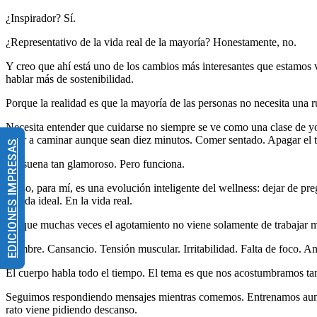
¿Inspirador? Sí.
¿Representativo de la vida real de la mayoría? Honestamente, no.
Y creo que ahí está uno de los cambios más interesantes que estamos v
hablar más de sostenibilidad.
Porque la realidad es que la mayoría de las personas no necesita una ru
Necesita entender que cuidarse no siempre se ve como una clase de y
Salir a caminar aunque sean diez minutos. Comer sentado. Apagar el te
EDICIONES IMPRESAS
No suena tan glamoroso. Pero funciona.
Y eso, para mí, es una evolución inteligente del wellness: dejar de 
la vida ideal. En la vida real.
Porque muchas veces el agotamiento no viene solamente de trabajar m
Hambre. Cansancio. Tensión muscular. Irritabilidad. Falta de foco. A
El cuerpo habla todo el tiempo. El tema es que nos acostumbramos ta
Seguimos respondiendo mensajes mientras comemos. Entrenamos aunq
rato viene pidiendo descanso.