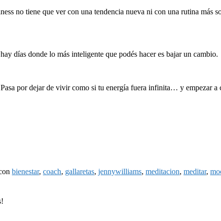
ness no tiene que ver con una tendencia nueva ni con una rutina más sof
 hay días donde lo más inteligente que podés hacer es bajar un cambio.
 Pasa por dejar de vivir como si tu energía fuera infinita… y empezar a
 con
bienestar
,
coach
,
gallaretas
,
jennywilliams
,
meditacion
,
meditar
,
moo
s!