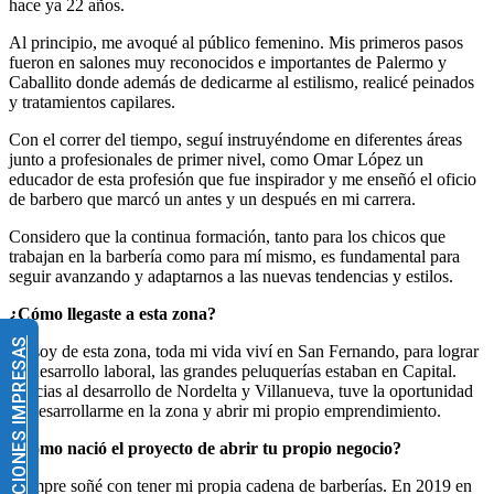
hace ya 22 años.
Al principio, me avoqué al público femenino. Mis primeros pasos
fueron en salones muy reconocidos e importantes de Palermo y
Caballito donde además de dedicarme al estilismo, realicé peinados
y tratamientos capilares.
Con el correr del tiempo, seguí instruyéndome en diferentes áreas
junto a profesionales de primer nivel, como Omar López un
educador de esta profesión que fue inspirador y me enseñó el oficio
de barbero que marcó un antes y un después en mi carrera.
Considero que la continua formación, tanto para los chicos que
trabajan en la barbería como para mí mismo, es fundamental para
seguir avanzando y adaptarnos a las nuevas tendencias y estilos.
¿Cómo llegaste a esta zona?
EDICIONES IMPRESAS
Yo soy de esta zona, toda mi vida viví en San Fernando, para lograr
mi desarrollo laboral, las grandes peluquerías estaban en Capital.
Gracias al desarrollo de Nordelta y Villanueva, tuve la oportunidad
de desarrollarme en la zona y abrir mi propio emprendimiento.
¿Cómo nació el proyecto de abrir tu propio negocio?
Siempre soñé con tener mi propia cadena de barberías. En 2019 en