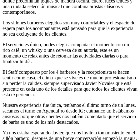
donde predominan toques de madera oscura, cuero, luces tenues y
una cuidada selección musical que combina artistas clásicos y
contemporáneos.
Los sillones barberos elegidos son muy confortables y el espacio de
espera para los acompañantes está pensado para que la experiencia
no sea excluyente de los clientes.
El servicio es único, podes elegir acompañar el momento con un
rico café, un whisky o una cerveza de su autoría, este es un
momento de relax antes de retomar las actividades diarias o para
finalizar tu día.
El Staff compuesto por los 4 barberos y la recepcionista te hacen
sentir como casa, el clima que se vive es de mucho profesionalismo
sin perder la calidez, siempre supervisado Javier Novales que está
presente en cada uno de los detalles para que todos los clientes vivan
esta experiencia.
Nuestra experiencia fue única, teníamos el último turno de un lunes,
sacamos el turno en AgendaPro desde IG: cutmanco.ar. Estábamos
ansiosos porque otros clientes nos habían comentado que el servicio
de barba es uno de los más destacados.
Ya nos estaba esperando Javier, que nos invitó a tomar asiento en el
sillón barbero, después de una breve conversación empezó la magia,