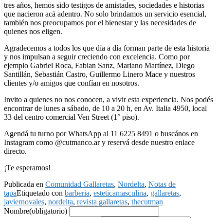
tres años, hemos sido testigos de amistades, sociedades e historias
que nacieron acá adentro. No solo brindamos un servicio esencial,
también nos preocupamos por el bienestar y las necesidades de
quienes nos eligen.
Agradecemos a todos los que día a día forman parte de esta historia
y nos impulsan a seguir creciendo con excelencia. Como por
ejemplo Gabriel Roca, Fabian Sanz, Mariano Martínez, Diego
Santillán, Sebastián Castro, Guillermo Linero Mace y nuestros
clientes y/o amigos que confían en nosotros.
Invito a quienes no nos conocen, a vivir esta experiencia. Nos podés
encontrar de lunes a sábado, de 10 a 20 h, en Av. Italia 4950, local
33 del centro comercial Ven Street (1° piso).
Agendá tu turno por WhatsApp al 11 6225 8491 o buscános en
Instagram como @cutmanco.ar y reservá desde nuestro enlace
directo.
¡Te esperamos!
Publicada en
Comunidad Gallaretas
,
Nordelta
,
Notas de
tapa
Etiquetado con
barberia
,
esteticamasculina
,
gallaretas
,
javiernovales
,
nordelta
,
revista gallaretas
,
thecutman
Nombre
(obligatorio)