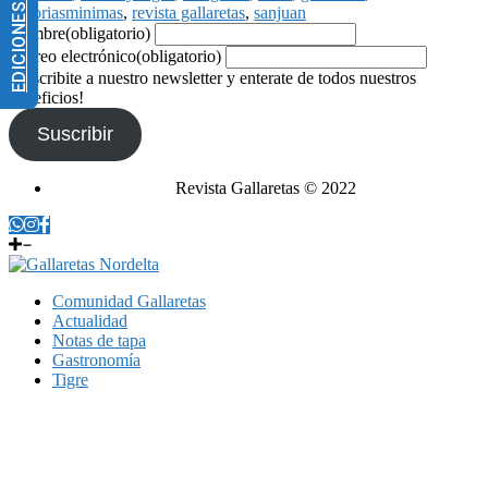
EDICIONES IMPRESAS
historiasminimas
,
revista gallaretas
,
sanjuan
Nombre
(obligatorio)
Correo electrónico
(obligatorio)
¡Suscribite a nuestro newsletter y enterate de todos nuestros
beneficios!
Suscribir
Revista Gallaretas © 2022
Comunidad Gallaretas
Actualidad
Notas de tapa
Gastronomía
Tigre