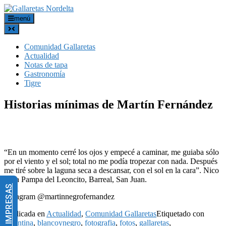
menú
Comunidad Gallaretas
Actualidad
Notas de tapa
Gastronomía
Tigre
Historias mínimas de Martín Fernández
“En un momento cerré los ojos y empecé a caminar, me guiaba sólo
por el viento y el sol; total no me podía tropezar con nada. Después
me tiré sobre la laguna seca a descansar, con el sol en la cara”. Nico
en la Pampa del Leoncito, Barreal, San Juan.
Instagram @martinnegrofernandez
Publicada en
Actualidad
,
Comunidad Gallaretas
Etiquetado con
argentina
,
blancoynegro
,
fotografia
,
fotos
,
gallaretas
,