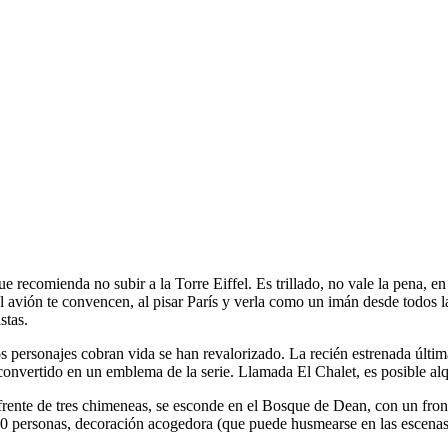
e recomienda no subir a la Torre Eiffel. Es trillado, no vale la pena, e
 avión te convencen, al pisar París y verla como un imán desde todos la
stas.
los personajes cobran vida se han revalorizado. La recién estrenada últ
a convertido en un emblema de la serie. Llamada El Chalet, es posible al
frente de tres chimeneas, se esconde en el Bosque de Dean, con un frondo
ersonas, decoración acogedora (que puede husmearse en las escenas de 