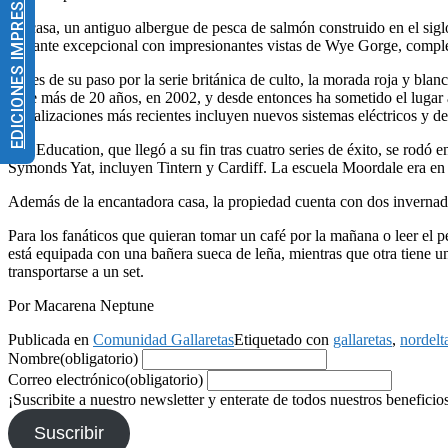
EDICIONES IMPRESAS
La casa, un antiguo albergue de pesca de salmón construido en el sig
bastante excepcional con impresionantes vistas de Wye Gorge, complet
Antes de su paso por la serie británica de culto, la morada roja y bla
hace más de 20 años, en 2002, y desde entonces ha sometido el lugar a
actualizaciones más recientes incluyen nuevos sistemas eléctricos y
Sex Education, que llegó a su fin tras cuatro series de éxito, se rodó e
Symonds Yat, incluyen Tintern y Cardiff. La escuela Moordale era en
Además de la encantadora casa, la propiedad cuenta con dos invernade
Para los fanáticos que quieran tomar un café por la mañana o leer el pe
está equipada con una bañera sueca de leña, mientras que otra tiene un
transportarse a un set.
Por Macarena Neptune
Publicada en
Comunidad Gallaretas
Etiquetado con
gallaretas
,
nordelt
Nombre
(obligatorio)
Correo electrónico
(obligatorio)
¡Suscribite a nuestro newsletter y enterate de todos nuestros beneficio
Suscribir