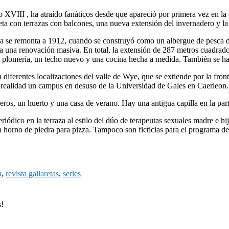
lo XVIII , ha atraído fanáticos desde que apareció por primera vez en 
a con terrazas con balcones, una nueva extensión del invernadero y la 
nca se remonta a 1912, cuando se construyó como un albergue de pesca de 
 una renovación masiva. En total, la extensión de 287 metros cuadrados
 de plomería, un techo nuevo y una cocina hecha a medida. También se 
n diferentes localizaciones del valle de Wye, que se extiende por la fron
 realidad un campus en desuso de la Universidad de Gales en Caerleon.
ros, un huerto y una casa de verano. Hay una antigua capilla en la part
riódico en la terraza al estilo del dúo de terapeutas sexuales madre e h
 horno de piedra para pizza. Tampoco son ficticias para el programa de t
a
,
revista gallaretas
,
series
s!