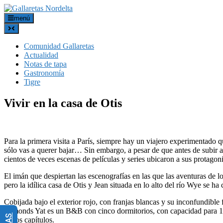
menú
Comunidad Gallaretas
Actualidad
Notas de tapa
Gastronomía
Tigre
Vivir en la casa de Otis
Para la primera visita a París, siempre hay un viajero experimentado qu
sólo vas a querer bajar… Sin embargo, a pesar de que antes de subir al
cientos de veces escenas de películas y series ubicaron a sus protagoni
El imán que despiertan las escenografías en las que las aventuras de 
pero la idílica casa de Otis y Jean situada en lo alto del río Wye se h
Cobijada bajo el exterior rojo, con franjas blancas y su inconfundible 
Symonds Yat es un B&B con cinco dormitorios, con capacidad para 10 p
de los capítulos.