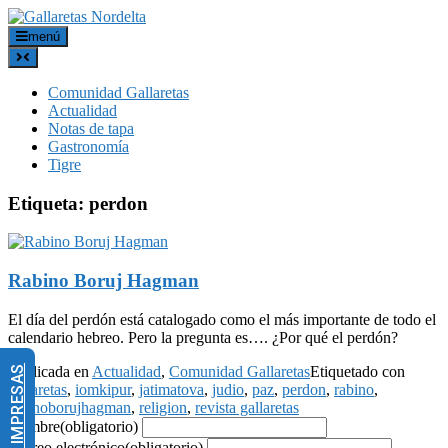
menú
Comunidad Gallaretas
Actualidad
Notas de tapa
Gastronomía
Tigre
Etiqueta:
perdon
Rabino Boruj Hagman
El día del perdón está catalogado como el más importante de todo el
calendario hebreo. Pero la pregunta es…. ¿Por qué el perdón?
Publicada en
Actualidad
,
Comunidad Gallaretas
Etiquetado con
gallaretas
,
iomkipur
,
jatimatova
,
judio
,
paz
,
perdon
,
rabino
,
rabinoborujhagman
,
religion
,
revista gallaretas
Nombre
(obligatorio)
Correo electrónico
(obligatorio)