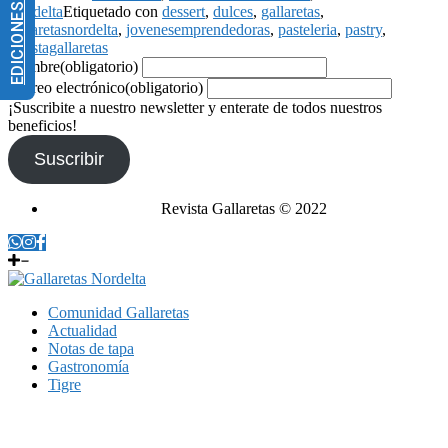
EDICIONES IMPRESAS
Nordelta
Etiquetado con
dessert
,
dulces
,
gallaretas
,
gallaretasnordelta
,
jovenesemprendedoras
,
pasteleria
,
pastry
,
revistagallaretas
Nombre
(obligatorio)
Correo electrónico
(obligatorio)
¡Suscribite a nuestro newsletter y enterate de todos nuestros
beneficios!
Suscribir
Revista Gallaretas © 2022
Comunidad Gallaretas
Actualidad
Notas de tapa
Gastronomía
Tigre