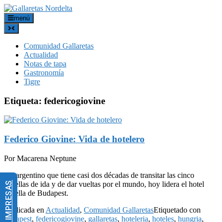
menú
Comunidad Gallaretas
Actualidad
Notas de tapa
Gastronomía
Tigre
Etiqueta:
federicogiovine
Federico Giovine: Vida de hotelero
Por Macarena Neptune
Un argentino que tiene casi dos décadas de transitar las cinco
estrellas de ida y de dar vueltas por el mundo, hoy lidera el hotel
estrella de Budapest.
Publicada en
Actualidad
,
Comunidad Gallaretas
Etiquetado con
budapest
,
federicogiovine
,
gallaretas
,
hoteleria
,
hoteles
,
hungria
,