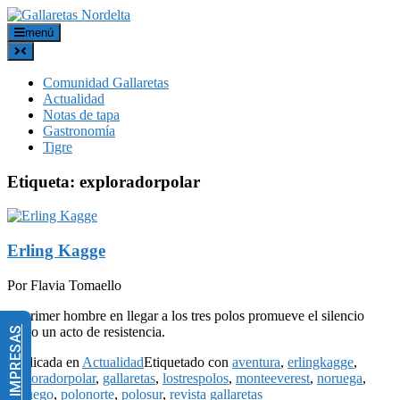
menú
Comunidad Gallaretas
Actualidad
Notas de tapa
Gastronomía
Tigre
Etiqueta:
exploradorpolar
Erling Kagge
Por Flavia Tomaello
El primer hombre en llegar a los tres polos promueve el silencio
como un acto de resistencia.
Publicada en
Actualidad
Etiquetado con
aventura
,
erlingkagge
,
exploradorpolar
,
gallaretas
,
lostrespolos
,
monteeverest
,
noruega
,
noruego
,
polonorte
,
polosur
,
revista gallaretas