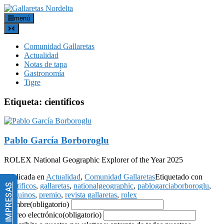
menú
Comunidad Gallaretas
Actualidad
Notas de tapa
Gastronomía
Tigre
Etiqueta:
cientificos
Pablo García Borboroglu
ROLEX National Geographic Explorer of the Year 2025
Publicada en
Actualidad
,
Comunidad Gallaretas
Etiquetado con
cientificos
,
gallaretas
,
nationalgeographic
,
pablogarciaborboroglu
,
pinguinos
,
premio
,
revista gallaretas
,
rolex
Nombre
(obligatorio)
Correo electrónico
(obligatorio)